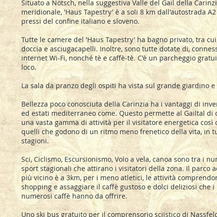
Situato a Nötsch, nella suggestiva Valle del Gail della Carinz
meridionale, 'Haus Tapestry' è a soli 8 km dall'autostrada A2
pressi del confine italiano e sloveno.
Tutte le camere del 'Haus Tapestry' ha bagno privato, tra cu
doccia e asciugacapelli. Inoltre, sono tutte dotate di, connes
internet Wi-Fi, nonché tè e caffè-tè. C'è un parcheggio gratui
loco.
La sala da pranzo degli ospiti ha vista sul grande giardino e
Bellezza poco conosciuta della Carinzia ha i vantaggi di inve
ed estati mediterraneo come. Questo permette al Gailtal di o
una vasta gamma di attività per il visitatore energetica così
quelli che godono di un ritmo meno frenetico della vita, in tu
stagioni.
Sci, Ciclismo, Escursionismo, Volo a vela, canoa sono tra i n
sport stagionali che attirano i visitatori della zona. Il parco 
più vicino è a 3km, per i meno atletici, le attività comprendo
shopping e assaggiare il caffè gustoso e dolci deliziosi che i
numerosi caffè hanno da offrire.
Uno ski bus gratuito per il comprensorio sciistico di Nassfel