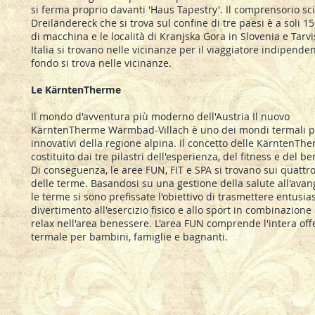
si ferma proprio davanti 'Haus Tapestry'. Il comprensorio scii
Dreiländereck che si trova sul confine di tre paesi è a soli 1
di macchina e le località di Kranjska Gora in Slovenia e Tarvi
Italia si trovano nelle vicinanze per il viaggiatore indipenden
fondo si trova nelle vicinanze.
Le KärntenTherme
Il mondo d'avventura più moderno dell'Austria Il nuovo
KärntenTherme Warmbad-Villach è uno dei mondi termali p
innovativi della regione alpina. Il concetto delle KärntenTh
costituito dai tre pilastri dell'esperienza, del fitness e del b
Di conseguenza, le aree FUN, FIT e SPA si trovano sui quattro 
delle terme. Basandosi su una gestione della salute all'avan
le terme si sono prefissate l'obiettivo di trasmettere entusi
divertimento all'esercizio fisico e allo sport in combinazione 
relax nell'area benessere. L'area FUN comprende l'intera off
termale per bambini, famiglie e bagnanti.