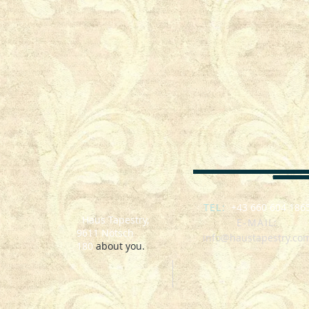
SEO : Nötsch im Gailtal, Österreich, Zimmer mit Frühstück, polenta fest Nötsch, biker week
Ferienwohnung, l'hébergement
TEL:
+43 660 604 186
Haus Tapestry,
E-MAIL:
9611 Nötsch
info@haustapestry.co
180
about you.