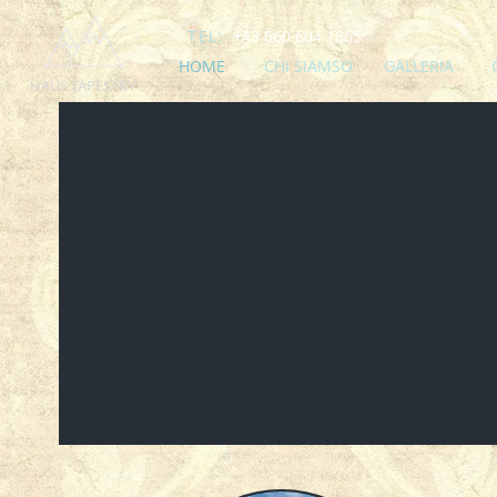
TEL:
+43 660 604 1865
HOME
CHI SIAMSO
GALLERIA
HAUS TAPESTRY